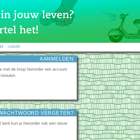
AT
LOGIN
AANMELDEN
je met de knop hieronder een account
 minuten.
WACHTWOORD VERGETEN?
jt bent kun je hieronder ook een nieuw