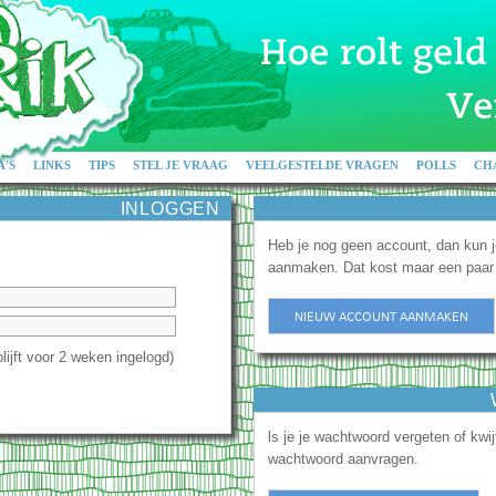
'S
LINKS
TIPS
STEL JE VRAAG
VEELGESTELDE VRAGEN
POLLS
CH
INLOGGEN
Heb je nog geen account, dan kun 
aanmaken. Dat kost maar een paar
NIEUW ACCOUNT AANMAKEN
blijft voor 2 weken ingelogd)
ls je je wachtwoord vergeten of kwi
wachtwoord aanvragen.