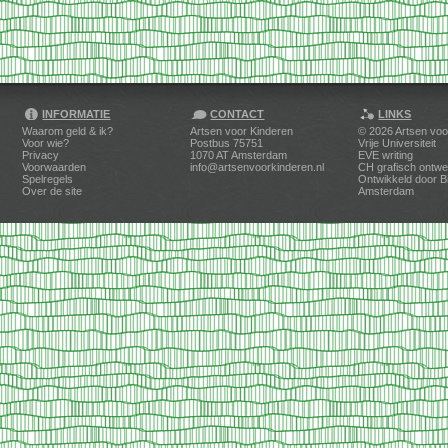
INFORMATIE
CONTACT
LINKS
Waarom geld & ik?
Artsen voor Kinderen
© 2026
Artsen voo
Voor wie?
Postbus 75751
Vrije Universiteit
Privacy
1070 AT Amsterdam
EVE writing
Voorwaarden
info@artsenvoorkinderen.nl
CH grafisch ontwe
Spelregels
Ontwikkeld door
B
Over de site
Amsterdam