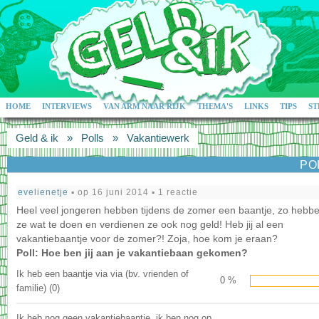
HOME
INTERVIEWS
VAN ARM NAAR RIJK
THEMA'S
LINKS
TIPS
ST
Geld & ik
»
Polls
»
Vakantiewerk
PO
evelienetje
▪ op 16 juni 2014 ▪ 1 reactie
Heel veel jongeren hebben tijdens de zomer een baantje, zo hebb
ze wat te doen en verdienen ze ook nog geld! Heb jij al een
vakantiebaantje voor de zomer?! Zoja, hoe kom je eraan?
Poll:
Hoe ben jij aan je vakantiebaan gekomen?
Ik heb een baantje via via (bv. vrienden of
0 %
familie) (0)
Ik heb nog geen vakantiebaantje, ik ben nog op