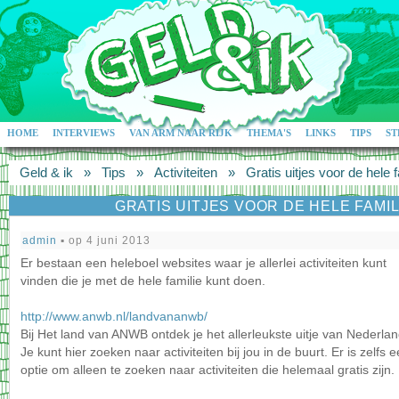
HOME
INTERVIEWS
VAN ARM NAAR RIJK
THEMA'S
LINKS
TIPS
ST
Geld & ik
»
Tips
»
Activiteiten
»
Gratis uitjes voor de hele f
GRATIS UITJES VOOR DE HELE FAMIL
admin
▪ op 4 juni 2013
Er bestaan een heleboel websites waar je allerlei activiteiten kunt
vinden die je met de hele familie kunt doen.
http://www.anwb.nl/landvananwb/
Bij Het land van ANWB ontdek je het allerleukste uitje van Nederlan
Je kunt hier zoeken naar activiteiten bij jou in de buurt. Er is zelfs 
optie om alleen te zoeken naar activiteiten die helemaal gratis zijn.