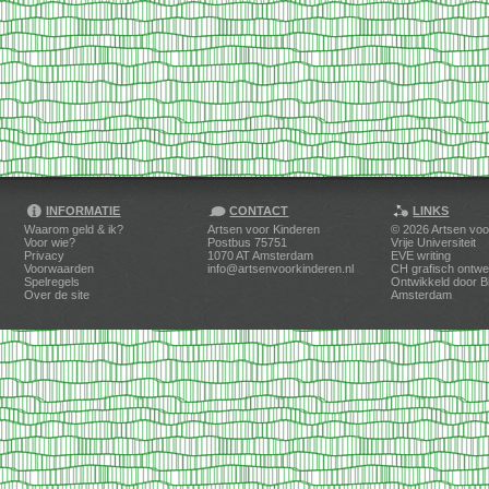
INFORMATIE
CONTACT
LINKS
Waarom geld & ik?
Artsen voor Kinderen
© 2026
Artsen voo
Voor wie?
Postbus 75751
Vrije Universiteit
Privacy
1070 AT Amsterdam
EVE writing
Voorwaarden
info@artsenvoorkinderen.nl
CH grafisch ontwe
Spelregels
Ontwikkeld door
B
Over de site
Amsterdam