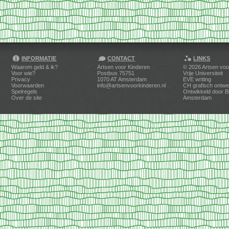
INFORMATIE
CONTACT
LINKS
Waarom geld & ik?
Artsen voor Kinderen
© 2026
Artsen voo
Voor wie?
Postbus 75751
Vrije Universiteit
Privacy
1070 AT Amsterdam
EVE writing
Voorwaarden
info@artsenvoorkinderen.nl
CH grafisch ontwe
Spelregels
Ontwikkeld door
B
Over de site
Amsterdam