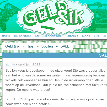
HOME
INTERVIEWS
VAN ARM NAAR RIJK
THEMA'S
LINKS
TIPS
ST
Geld & ik
»
Tips
»
Spullen
»
SALE!
SAL
admin
▪ op 4 juni 2013
Spullen koop je goedkoper in de uitverkoop! Die was vroeger allee
aan het eind van de zomer en winter, maar tegenwoordig bepalen
winkels zelf wanneer ze hun spullen in de uitverkoop doen. Als je
wacht op de uitverkoop, kun je die nieuwe schoenen met 50% korti
kopen. De moeite waard dus!
Britt (15): “Kijk goed in winkels naar de prijzen, soms zijn er acties
zoals twee halen één betalen.”