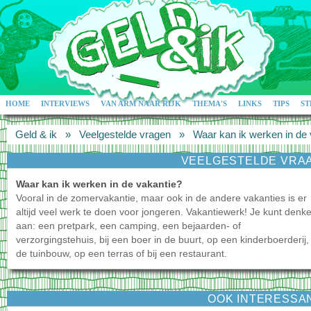
HOME
INTERVIEWS
VAN ARM NAAR RIJK
THEMA'S
LINKS
TIPS
ST
Geld & ik
»
Veelgestelde vragen
»
Waar kan ik werken in de 
VEELGESTELDE VRA
Waar kan ik werken in de vakantie?
Vooral in de zomervakantie, maar ook in de andere vakanties is er
altijd veel werk te doen voor jongeren. Vakantiewerk! Je kunt denk
aan: een pretpark, een camping, een bejaarden- of
verzorgingstehuis, bij een boer in de buurt, op een kinderboerderij,
de tuinbouw, op een terras of bij een restaurant.
OOK INTERESSA