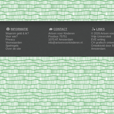
INFORMATIE
CONTACT
LINKS
Waarom geld & ik?
Artsen voor Kinderen
© 2026
Artsen voo
Voor wie?
Postbus 75751
Vrije Universiteit
Privacy
1070 AT Amsterdam
EVE writing
Voorwaarden
info@artsenvoorkinderen.nl
CH grafisch ontwe
Spelregels
Ontwikkeld door
B
Over de site
Amsterdam