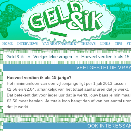
HOME
INTERVIEWS
VAN ARM NAAR RIJK
THEMA'S
LINKS
TIPS
ST
Geld & ik
»
Veelgestelde vragen
»
Hoeveel verdien ik als 15-
VEELGESTELDE VRA
Hoeveel verdien ik als 15-jarige?
Het minimumloon van een vijftienjarige ligt per 1 juli 2013 tussen
€2,56 en €2,84, afhankelijk van het totaal aantal uren dat je werkt.
Dat betekent dat voor ieder uur dat je werkt, jouw baas je minimaal
€2,56 moet betalen. Je totale loon hangt dan af van het aantal ure
dat je werkt.
OOK INTERESSA