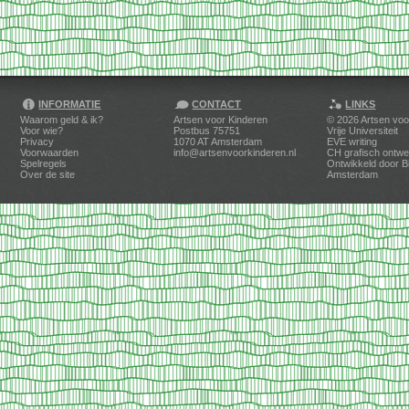
INFORMATIE
CONTACT
LINKS
Waarom geld & ik?
Artsen voor Kinderen
© 2026
Artsen voo
Voor wie?
Postbus 75751
Vrije Universiteit
Privacy
1070 AT Amsterdam
EVE writing
Voorwaarden
info@artsenvoorkinderen.nl
CH grafisch ontwe
Spelregels
Ontwikkeld door
B
Over de site
Amsterdam