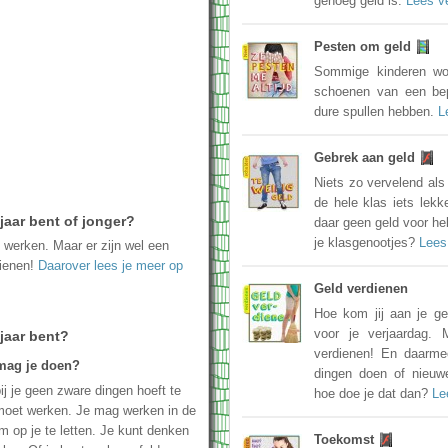
genoeg geld is.
Lees v
Pesten om geld
Sommige kinderen wor
schoenen van een bep
dure spullen hebben.
L
Gebrek aan geld
Niets zo vervelend als
de hele klas iets lekke
jaar bent of jonger?
daar geen geld voor heb
je klasgenootjes?
Lees
t werken. Maar er zijn wel een
dienen!
Daarover lees je meer op
Geld verdienen
Hoe kom jij aan je ge
voor je verjaardag. 
 jaar bent?
verdienen! En daarme
mag je doen?
dingen doen of nieuw
ij je geen zware dingen hoeft te
hoe doe je dat dan?
Le
 moet werken. Je mag werken in de
m op je te letten. Je kunt denken
Toekomst