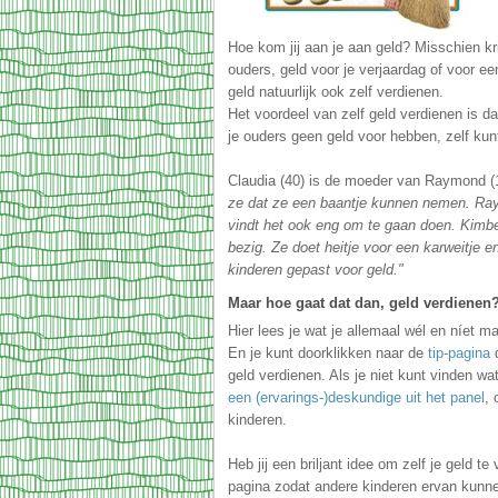
Hoe kom jij aan je aan geld? Misschien kri
ouders, geld voor je verjaardag of voor ee
geld natuurlijk ook zelf verdienen.
Het voordeel van zelf geld verdienen is da
je ouders geen geld voor hebben, zelf kun
Claudia (40) is de moeder van Raymond (
ze dat ze een baantje kunnen nemen. Ray
vindt het ook eng om te gaan doen. Kimberl
bezig. Ze doet heitje voor een karweitje 
kinderen gepast voor geld."
Maar hoe gaat dat dan, geld verdienen?
Hier lees je wat je allemaal wél en níet ma
En je kunt doorklikken naar de
tip-pagina
d
geld verdienen. Als je niet kunt vinden wa
een (ervarings-)deskundige uit het panel
, 
kinderen.
Heb jij een briljant idee om zelf je geld te
pagina zodat andere kinderen ervan kunne