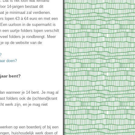
. Dat is het loon wat iemand
or 14-jarigen bestaat dit
at je minimaal zal verdienen.
ers lopen €3 à €4 euro en met een
 Een uurloon in de supermarkt is
een uurtje folders lopen verschilt
veel folders je rondbrengt. Meer
 je op de website van de
?
aar doen?
 jaar bent?
dan wanneer je 14 bent. Je mag al
ast folders ook de (ochtend)krant
ht werk zijn, en je mag niet
werken op een boerderij of bij een
engen, huishoudelijk werk doen of