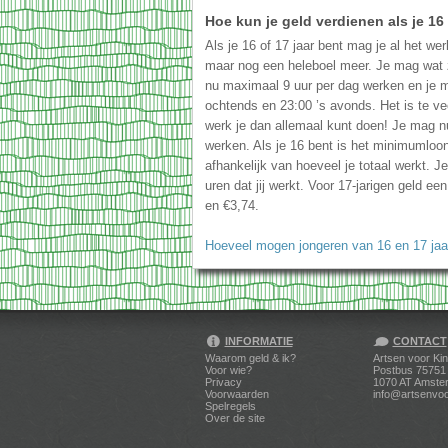
Hoe kun je geld verdienen als je 16 
Als je 16 of 17 jaar bent mag je al het wer
maar nog een heleboel meer. Je mag wat 
nu maximaal 9 uur per dag werken en je 
ochtends en 23:00 ’s avonds. Het is te v
werk je dan allemaal kunt doen! Je mag nu
werken. Als je 16 bent is het minimumloo
afhankelijk van hoeveel je totaal werkt. J
uren dat jij werkt. Voor 17-jarigen geld 
en €3,74.
Hoeveel mogen jongeren van 16 en 17 jaa
INFORMATIE
CONTACT
Waarom geld & ik?
Artsen voor Ki
Voor wie?
Postbus 75751
Privacy
1070 AT Amste
Voorwaarden
info@artsenvoo
Spelregels
Over de site