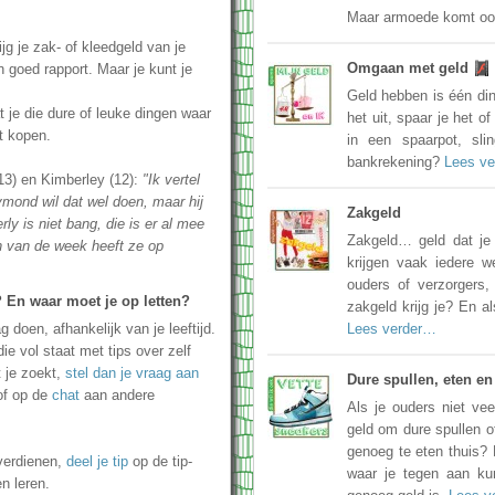
Maar armoede komt ook
jg je zak- of kleedgeld van je
Omgaan met geld
n goed rapport. Maar je kunt je
Geld hebben is één di
t je die dure of leuke dingen waar
het uit, spaar je het of
t kopen.
in een spaarpot, sli
bankrekening?
Lees v
13) en Kimberley (12):
"Ik vertel
mond wil dat wel doen, maar hij
Zakgeld
y is niet bang, die is er al mee
Zakgeld… geld dat je
en van de week heeft ze op
krijgen vaak iedere 
ouders of verzorgers,
 En waar moet je op letten?
zakgeld krijg je? En a
g doen, afhankelijk van je leeftijd.
Lees verder…
ie vol staat met tips over zelf
t je zoekt,
stel dan je vraag aan
Dure spullen, eten e
of op de
chat
aan andere
Als je ouders niet ve
geld om dure spullen o
genoeg te eten thuis? 
 verdienen,
deel je tip
op de tip-
waar je tegen aan kun
n leren.