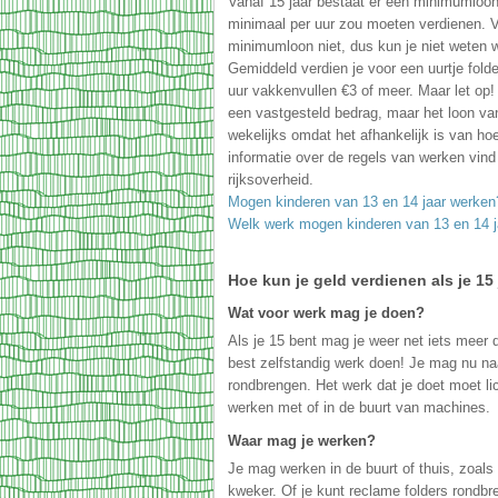
Vanaf 15 jaar bestaat er een minimumloon
minimaal per uur zou moeten verdienen. Vo
minimumloon niet, dus kun je niet weten w
Gemiddeld verdien je voor een uurtje fold
uur vakkenvullen €3 of meer. Maar let op!
een vastgesteld bedrag, maar het loon van 
wekelijks omdat het afhankelijk is van hoe
informatie over de regels van werken vind
rijksoverheid.
Mogen kinderen van 13 en 14 jaar werken
Welk werk mogen kinderen van 13 en 14 j
Hoe kun je geld verdienen als je 15
Wat voor werk mag je doen?
Als je 15 bent mag je weer net iets meer 
best zelfstandig werk doen! Je mag nu na
rondbrengen. Het werk dat je doet moet lic
werken met of in de buurt van machines.
Waar mag je werken?
Je mag werken in de buurt of thuis, zoals 
kweker. Of je kunt reclame folders rondbr