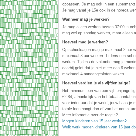
oppassen. Je mag ook in een supermarkt 
Je mag vanaf je 15e ook in de horeca werk
Wanneer mag je werken?
Je mag alleen werken tussen 07:00 ’s och
mag wel op zondag werken, maar alleen als
Hoeveel mag je werken?
Op schooldagen mag je maximaal 2 uur w
maximaal 8 uur werken. Tijdens een sch
werken. Tijdens de vakantie mag je maxi
daarbij geldt dat je niet meer dan 6 weke
maximaal 4 aaneengesloten weken.
Hoeveel verdien je als vijftienjarige?
Het minimumloon van een vijftienjarige lig
€2,84, afhankelijk van het totaal aantal ur
voor ieder uur dat je werkt, jouw baas je
totale loon hangt dan af van het aantal ure
Meer informatie over de regels?
Mogen kinderen van 15 jaar werken?
Welk werk mogen kinderen van 15 jaar d