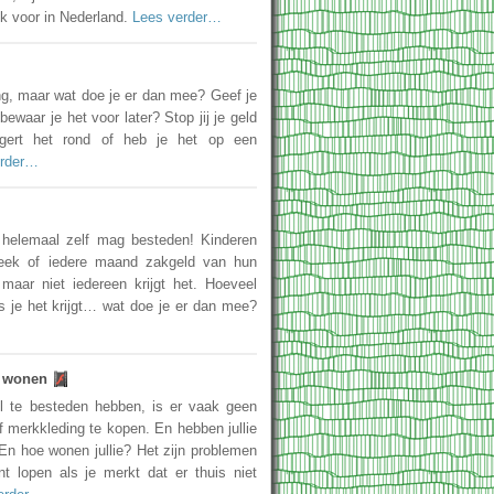
 voor in Nederland.
Lees verder…
ng, maar wat doe je er dan mee? Geef je
 bewaar je het voor later? Stop jij je geld
ngert het rond of heb je het op een
erder…
 helemaal zelf mag besteden! Kinderen
week of iedere maand zakgeld van hun
 maar niet iedereen krijgt het. Hoeveel
ls je het krijgt… wat doe je er dan mee?
n wonen
el te besteden hebben, is er vaak geen
f merkkleding te kopen. En hebben jullie
En hoe wonen jullie? Het zijn problemen
t lopen als je merkt dat er thuis niet