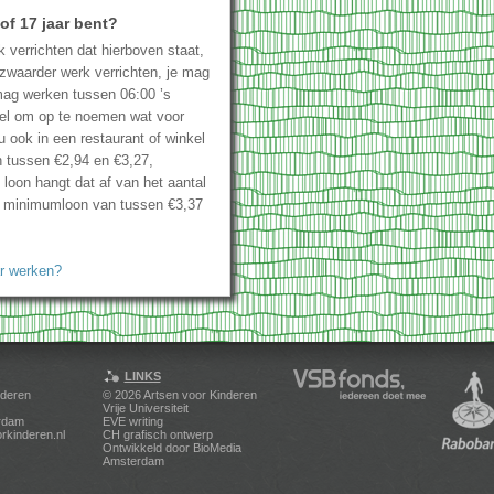
of 17 jaar bent?
k verrichten dat hierboven staat,
zwaarder werk verrichten, je mag
mag werken tussen 06:00 ’s
eel om op te noemen wat voor
 ook in een restaurant of winkel
n tussen €2,94 en €3,27,
e loon hangt dat af van het aantal
een minimumloon van tussen €3,37
r werken?
LINKS
nderen
© 2026
Artsen voor Kinderen
Vrije Universiteit
rdam
EVE writing
rkinderen.nl
CH grafisch ontwerp
Ontwikkeld door
BioMedia
Amsterdam