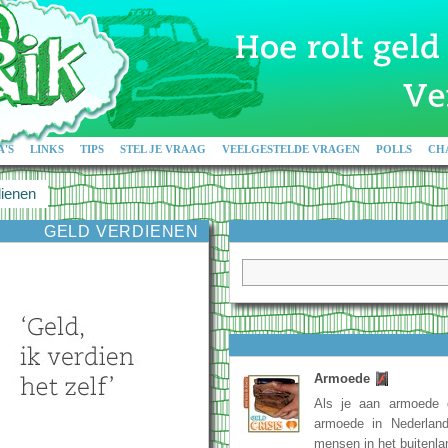
'S
LINKS
TIPS
STEL JE VRAAG
VEELGESTELDE VRAGEN
POLLS
CH
dienen
GELD VERDIENEN
Armoede
Als je aan armoede d
armoede in Nederlan
mensen in het buitenland