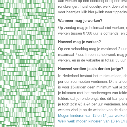
aan werken op een boerderij of bij een kwe
rondbrengen, huishoudelijk werk doen of o
voor baantjes klik hier.(=link naar tippagin
Wanneer mag je werken?
Op zondag mag je helemaal niet werken, 
werken tussen 07:00 uur ’s ochtends, en 
Hoeveel mag je werken?
Op een schooldag mag je maximaal 2 uur 
maximaal 7 uur. In een schoolweek mag j
werken, en in de vakantie in totaal 35 uur
Hoeveel verdien je als dertien jarige?
In Nederland bestaat het minimumloon, da
per uur zou moeten verdienen. Dit is allee
is voor 13-jarigen geen minimum wat je z
je inkomen met het rondbrengen van folder
folders dat je rondbrengt, dus dit kan pe
je toch zo’n €3 à €4 per uur verdienen. Me
werken vind je op de website van de rijks
Mogen kinderen van 13 en 14 jaar werken
Welk werk mogen kinderen van 13 en 14 j