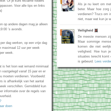
ker. Of je kunt reclame folders
Als je nu leert om me
ppassen. Voor alle tips en links
beter. Maar hoe zorg 
a)
verdienen? Trucs om in 
niet, maar wat kun je 
en op andere dagen mag je alleen
19:00 ’s avonds.
Veiligheid
De meeste mensen zijn
Maar sommige mensen
per dag werken, op een vrije dag
komen die niet eerlij
e maximaal 12 uur per week
veiligheid. Hoe kun je
 per week.
situaties terecht komt 
is gebeurd.
Lees verd
t is het loon wat iemand minimaal
n vastgelegd vanaf 15 jaar en er
ou moeten verdienen. Voorbeeld:
s is afhankelijk van het aantal
r week verschillen. Gemiddeld kun
er informatie over de regels van
overheid.
?
aar doen